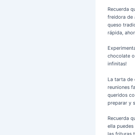
Recuerda qu
freidora de
queso tradi
rápida, aho
Experimenta
chocolate o
infinitas!
La tarta de
reuniones f
queridos co
preparar y 
Recuerda que
ella puedes 
las frituras 