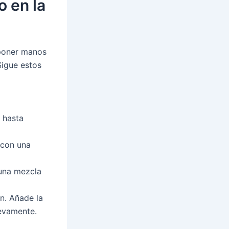
o en la
 poner manos
Sigue estos
a hasta
 con una
 una mezcla
n. Añade la
uevamente.