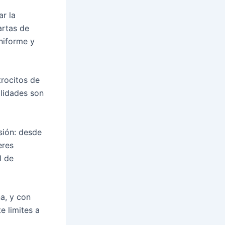
ar la
artas de
niforme y
trocitos de
ilidades son
sión: desde
eres
l de
na, y con
e limites a