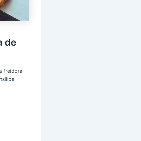
a de
a freidora
silios