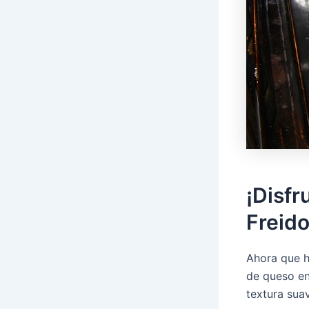
¡Disfr
Freido
Ahora que h
de queso en
textura sua