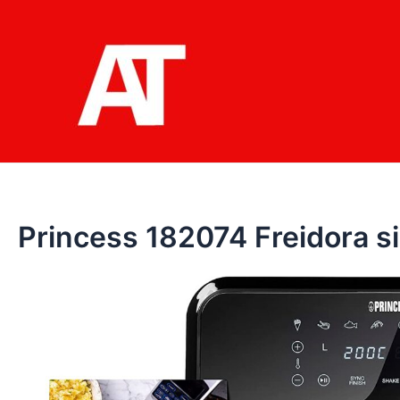
Ir
al
contenido
Princess 182074 Freidora s