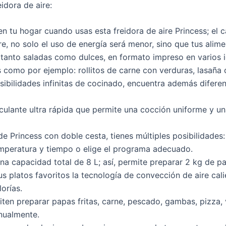
idora de aire:
tu hogar cuando usas esta freidora de aire Princess; el 
e, no solo el uso de energía será menor, sino que tus ali
s, tanto saladas como dulces, en formato impreso en varios
s como por ejemplo: rollitos de carne con verduras, lasaña
osibilidades infinitas de cocinado, encuentra además difere
rculante ultra rápida que permite una cocción uniforme y un
de Princess con doble cesta, tienes múltiples posibilidades:
temperatura y tiempo o elige el programa adecuado.
una capacidad total de 8 L; así, permite preparar 2 kg de pa
tus platos favoritos la tecnología de convección de aire ca
orías.
ten preparar papas fritas, carne, pescado, gambas, pizza,
nualmente.