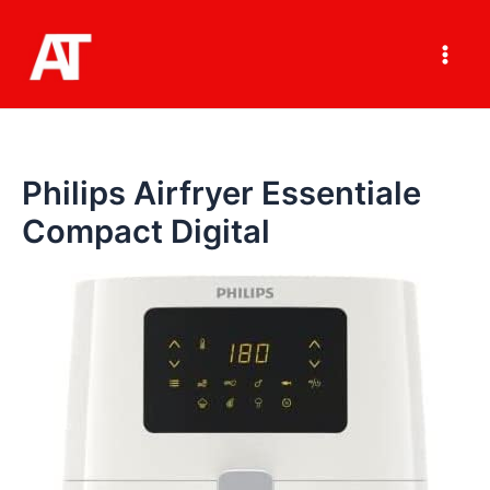
Ir
al
contenido
Main
Men
Philips Airfryer Essentiale
Compact Digital