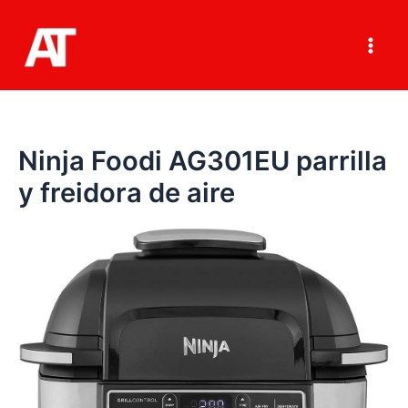
Ir
al
contenido
Main
Men
Ninja Foodi AG301EU parrilla
y freidora de aire