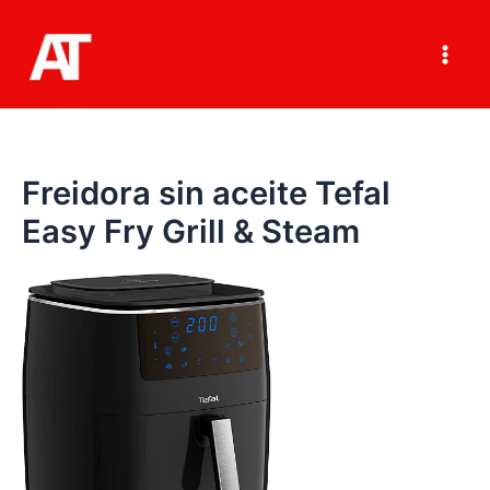
Ir
al
contenido
Main
Men
Freidora sin aceite Tefal
Easy Fry Grill & Steam