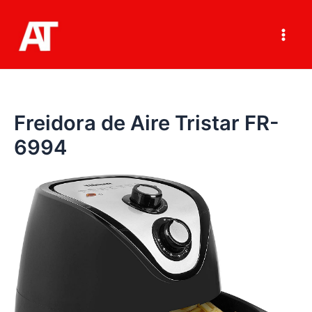
Ir
al
contenido
Main
Men
Freidora de Aire Tristar FR-
6994