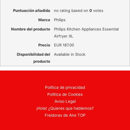
Puntuación añadida
no rating
based on
0
votes
Marca
Philips
Nombre del producto
Philips Kitchen Appliances Essential
Airfryer XL
Precio
EUR
187.00
Disponibilidad del
Available in Stock
producto
Política de privacidad
Política de Cookies
Aviso Legal
¡Hola! ¿Quieres que hablemos?
Freidoras de Aire TOP